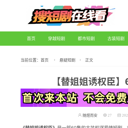
首页
穿越短剧
都市短剧
古装短剧
当前位置：
首页
悬疑短剧
正文
【替姐姐诱权臣】
随煜而安
27
202
《替姐姐诱权臣》
是一部60集的古装权谋爱情短剧