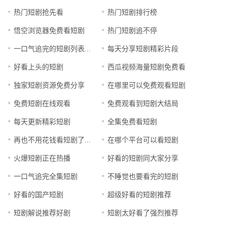
热门短剧抢先看
热门短剧排行榜
悟空浏览器免费看短剧
热门短剧追不停
一口气追完的短剧列表汇总
每天分享短剧精彩片段
好看上头的短剧
西瓜视频海量短剧免费看
独家短剧资源免费分享
在哪里可以免费观看短剧
免费短剧在线观看
免费观看到短剧大结局
每天更新精彩短剧
全集免费看短剧
再也不用花钱看短剧了推荐
在哪个平台可以看短剧
火爆短剧正在热播
好看的短剧同大家分享
一口气追完全集短剧
不睡觉也要看完的短剧
好看的国产短剧
超级好看的短剧推荐
短剧解说推荐好剧
短剧太好看了强烈推荐