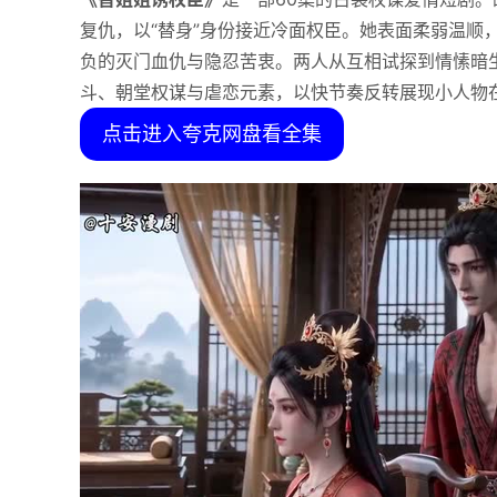
复仇，以“替身”身份接近冷面权臣。她表面柔弱温顺
负的灭门血仇与隐忍苦衷。两人从互相试探到情愫暗
斗、朝堂权谋与虐恋元素，以快节奏反转展现小人物
点击进入夸克网盘看全集