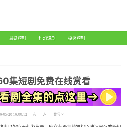
悬疑短剧
科幻短剧
搞笑短剧
60集短剧免费在线赏看
6-05-20 16:00:12
。故事以架空王朝为背景，庶女苏晚为替被权臣陆沉害死的嫡姐