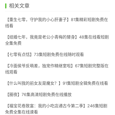
相关文章
【重生七零，守护我的小心肝妻子】81集精彩短剧免费在
线看
【结婚七年，我竟是老公小青梅的替身】48集在线看短剧
全集免费
【七零有点恬】73集短剧免费在线随时观看
【冷面侯爷反萌差，独宠作精继室啦】67集短剧完整版在
线观看
【什么叫我的前女友是魔女？】91集短剧全辑免费在线看
【圈夜】76集高清短剧免费在线播放
【福宝花卷致富：我的小吃店通古今第二季】246集短剧
免费全集在线速看