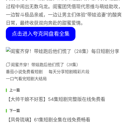
过程中闹出无数乌龙。闺蜜团凭借现代思维与萌娃助攻，
一边智斗极品亲戚，一边让男主们体验“带娃追妻”的酸爽
日常，最终收获双向奔赴的甜蜜爱情。
点击进入夸克网盘看全集
闺蜜齐穿！带娃跑后他们慌了（28集）
番茄小说免费看短剧
每天分享短剧精彩片段
一口气看完短剧大结局
上一篇
【大帅干娘不好惹】54集短剧完整版在线免费看
下一篇
【凤骨琉璃】61集短剧全集在线免费畅看