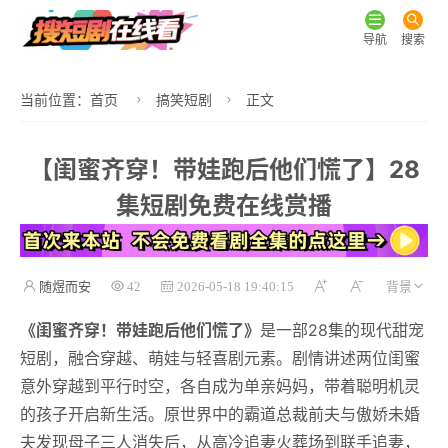
导航
搜索
当前位置：
首页
搞笑短剧
正文
【闺蜜齐穿！带娃跑后他们慌了】28
集短剧免费在线赏播
随煜而安
42
2026-05-18 19:40:15
《闺蜜齐穿！带娃跑后他们慌了》
是一部28集的现代甜宠
短剧，融合穿越、萌娃与轻喜剧元素。剧情讲述两位闺蜜
意外穿越到平行时空，各自成为单亲妈妈，带着聪明机灵
的孩子开启新生活。原世界中的霸道总裁前夫与傲娇未婚
夫发现母子三人消失后，从高冷追妻火葬场到联手追妻，