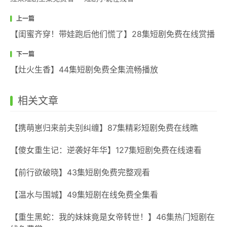
上一篇
【闺蜜齐穿！带娃跑后他们慌了】28集短剧免费在线赏播
下一篇
【灶火生香】44集短剧免费全集流畅播放
相关文章
【携萌崽归来前夫别纠缠】87集精彩短剧免费在线瞧
【傻女重生记：逆袭好年华】127集短剧免费在线速看
【前行欲破晓】43集短剧免费完整观看
【温水与围城】49集短剧在线免费全集看
【重生黑蛇：我的妹妹竟是女帝转世！】46集热门短剧在