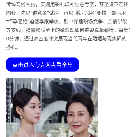
传统习俗为由，实则用彩礼填补生意亏空，甚至设下连环
圈套：先以“诚意金”试探，再以“婚房加名”要挟，最后用
“怀孕逼婚”迫使李家举债。剧中穿插职场竞争、亲情绑架
等支线，揭露物质至上的婚恋观如何摧毁真挚感情。每集1
0分钟，通过高密度冲突展现当代青年在婚姻与现实间的
挣扎。
点击进入夸克网盘看全集